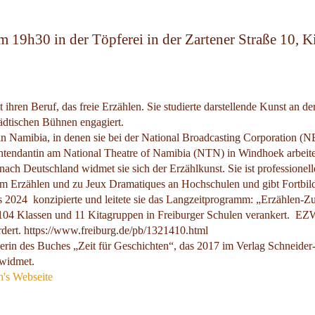
m 19h30 in der Töpferei in der Zartener Straße 10, 
t ihren Beruf, das freie Erzählen. Sie studierte darstellende Kunst an
tädtischen Bühnen engagiert.
 in Namibia, in denen sie bei der National Broadcasting Corporation 
e Intendantin am National Theatre of Namibia (NTN) in Windhoek arbeite
nach Deutschland widmet sie sich der Erzählkunst. Sie ist professionell
um Erzählen und zu Jeux Dramatiques an Hochschulen und gibt Fortbi
 2024 konzipierte und leitete sie das Langzeitprogramm: „Erzählen-Z
 104 Klassen und 11 Kitagruppen in Freiburger Schulen verankert. EZ
ördert. https://www.freiburg.de/pb/1321410.html
berin des Buches „Zeit für Geschichten“, das 2017 im Verlag Schneide
 widmet.
's Webseite